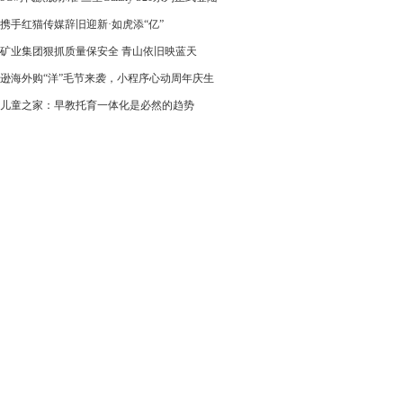
携手红猫传媒辞旧迎新·如虎添“亿”
矿业集团狠抓质量保安全 青山依旧映蓝天
逊海外购“洋”毛节来袭，小程序心动周年庆生
儿童之家：早教托育一体化是必然的趋势