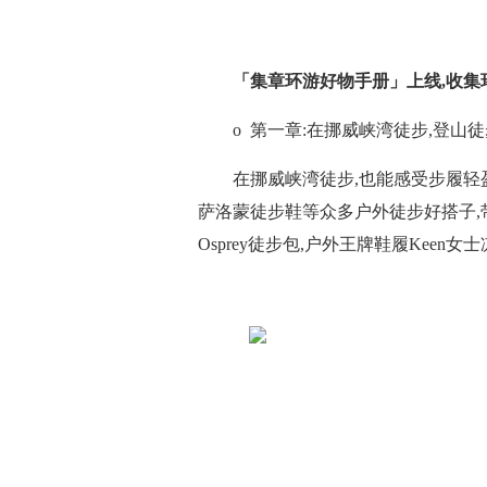
「
集章
环游
好物
手册
」
上线
,收
o 第一章:在挪威峡湾徒步,登山
在挪威峡湾徒步,也能感受步履轻盈
萨洛蒙徒步鞋等众多户外徒步好搭子,
Osprey徒步包,户外王牌鞋履Keen