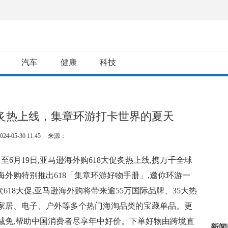
汽车
健康
科技
促炙热上线，集章环游打卡世界的夏天
024-05-30 11:45
来源：
日至6月19日,亚马逊海外购618大促炙热上线,携万千全球
海外购特别推出618「集章环游好物手册」,邀你环游一
618大促,亚马逊海外购将带来逾55万国际品牌、35大热
、家居、电子、户外等多个热门海淘品类的宝藏单品。更
减免,帮助中国消费者尽享年中好价。下单好物由跨境直
新闻