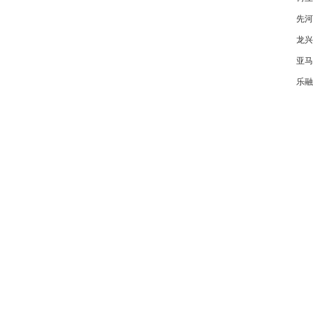
先河
龙兴
亚马
乐融