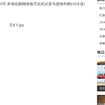
手,本地化购物体验尽在此次亚马逊海外购618大促!
银川
红旗
20
20
佑康
璀璨
每日
淮安