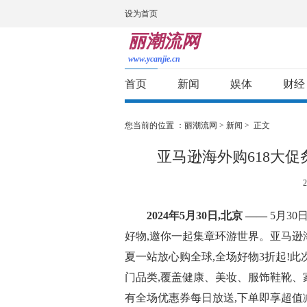
设为首页
丽潮流网
www.ycanjie.cn
首页
新闻
娱体
财经
您当前的位置 ：
丽潮流网
>
新闻
> 正文
亚马逊海外购618大
2
2024年
5
月
30
日,北京
——
5月30
好物,邀你一起集章环游世界。亚马逊
夏一站放心购全球,全场好物3折起!此次
门品类,覆盖健康、美妆、服饰鞋靴
有全场优惠券每日放送,下单即享超值