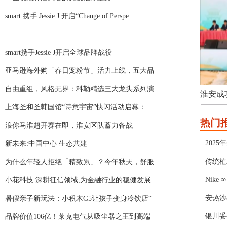
smart 携手 Jessie J 开启“Change of Perspe
smart携手Jessie J开启全球品牌战役
亚马逊海外购「春日宠粉节」活力上线，五大品
自由重组，风格无界：科勒精选三大龙头系列演
佑康御黑果枸杞固体饮料正式上市
淮安成
上海圣和圣韩国馆“诗意宇宙”快闪活动启幕：
热门
浪你马淮超开赛在即，淮安区队蓄力备战
202
新未来:中国中心 生态共建
传统植
为什么年轻人拒绝「精致累」？今年秋天，舒服
Nik
小花科技:深耕征信领域,为金融行业的稳健发展
安热沙
暑假亲子新玩法：小积木G5让孩子变身冷饮店“
银川妥
品牌价值106亿！莱克电气从吸尘器之王到高端