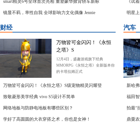
smart精灵6号全球首次亮相 重塑豪华掀背轿车新标
《试着
镜显不羁，率性自我 全球影响力文化偶像 Jennie
明星上
财经
汽车
万物皆可金闪闪！《永恒
之塔》S
12月4日，盛趣游戏旗下经典
MMORPG《永恒之塔》全新版本你
的卡塔拉姆正式
万物皆可金闪闪！《永恒之塔》S级宠物精灵闪耀登
新哈弗
致敬菱形美学经典 vivo S5设计不简单
福田智
网络地板与防静电地板有哪些区别？
拍最“
学好了高圆圆的大衣穿搭之术，你也是女神！
鼎粟农