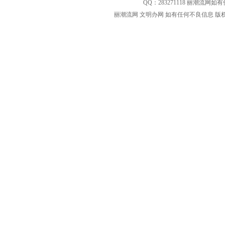
QQ：
283271118
丽潮流网如有侵
丽潮流网 文明办网 如有任何不良信息 版权等其