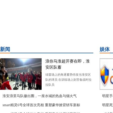
新闻
娱体
浪你马淮超开赛在即，淮
安区队蓄
绿茵场上的角逐蓄势待发当淮安区
队的球员 在训练场上刻苦备战时拉
拉队员
淮安浪里马队徽出圈，一座水城的热血与烟火气
明星手
smart精灵6号全球首次亮相 重塑豪华掀背轿车新标
明星死